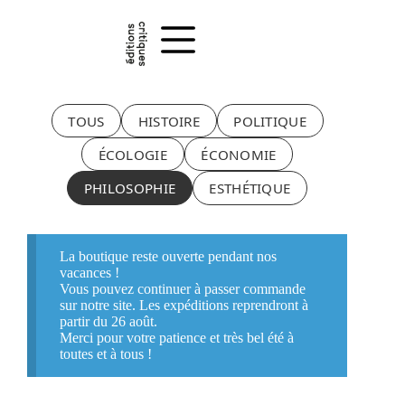
Passer
au
contenu
TOUS
HISTOIRE
POLITIQUE
ÉCOLOGIE
ÉCONOMIE
PHILOSOPHIE
ESTHÉTIQUE
La boutique reste ouverte pendant nos
vacances !
Vous pouvez continuer à passer commande
sur notre site. Les expéditions reprendront à
partir du 26 août.
Merci pour votre patience et très bel été à
toutes et à tous !