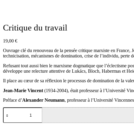
Critique du travail
19,00
€
Ouvrage clé du renouveau de la pensée critique marxiste en France, Jea
technicisation, mécanismes de domination, crise de l’individu, perte de 
Refusant tout aussi bien le marxisme dogmatique que l’éclectisme post
développe une relecture attentive de Lukács, Bloch, Habermas et Heid
Il place au cœur de sa réflexion le processus de domination de la vale
Jean-Marie Vincent
(1934-2004), était professeur à l’Université Vin
Préface d’
Alexander Neumann
, professeur à l’Université Vincennes-
quantité
de
Critique
du
travail