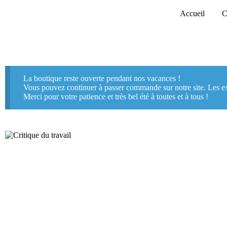
Passer
Accueil
C
au
contenu
Critique du travail
quantité
Ajouter au panier
19,00
€
de
Critique
du
La boutique reste ouverte pendant nos vacances !
travail
Vous pouvez continuer à passer commande sur notre site. Les exp
Merci pour votre patience et très bel été à toutes et à tous !