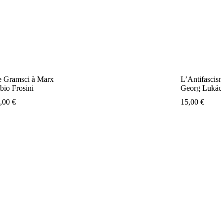
 Gramsci à Marx
L’Antifascism
bio Frosini
Georg Luká
8,00
€
15,00
€