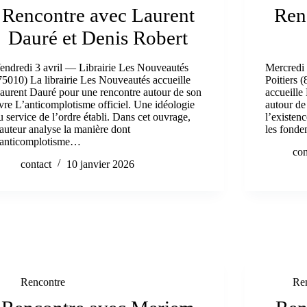
Rencontre avec Laurent
Ren
Dauré et Denis Robert
endredi 3 avril — Librairie Les Nouveautés
Mercredi 
75010) La librairie Les Nouveautés accueille
Poitiers 
aurent Dauré pour une rencontre autour de son
accueille
ivre L’anticomplotisme officiel. Une idéologie
autour de 
u service de l’ordre établi. Dans cet ouvrage,
l’existenc
’auteur analyse la manière dont
les fonde
’anticomplotisme…
con
contact
10 janvier 2026
Rencontre
Re