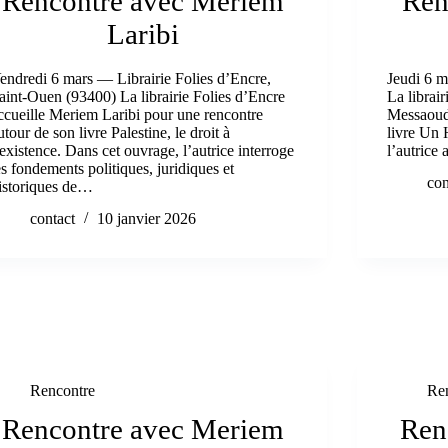
Rencontre avec Meriem
Ren
Laribi
endredi 6 mars — Librairie Folies d’Encre,
Jeudi 6 m
aint-Ouen (93400) La librairie Folies d’Encre
La librai
ccueille Meriem Laribi pour une rencontre
Messaoudi
utour de son livre Palestine, le droit à
livre Un 
’existence. Dans cet ouvrage, l’autrice interroge
l’autrice
es fondements politiques, juridiques et
con
istoriques de…
contact
10 janvier 2026
Rencontre
Re
Rencontre avec Meriem
Ren