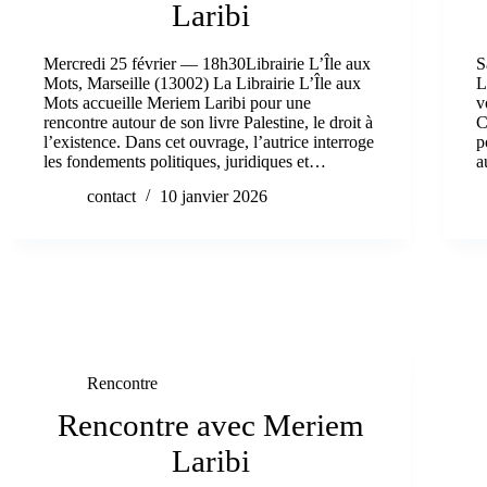
Laribi
Mercredi 25 février — 18h30Librairie L’Île aux
S
Mots, Marseille (13002) La Librairie L’Île aux
L
Mots accueille Meriem Laribi pour une
v
rencontre autour de son livre Palestine, le droit à
C
l’existence. Dans cet ouvrage, l’autrice interroge
p
les fondements politiques, juridiques et…
a
contact
10 janvier 2026
Rencontre
Rencontre avec Meriem
Laribi