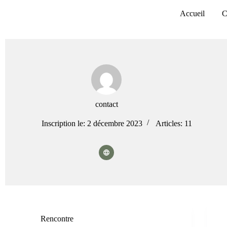
Passer
Accueil
C
au
contenu
contact
Inscription le: 2 décembre 2023
Articles: 11
Rencontre