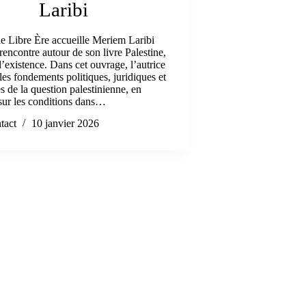
Laribi
rie Libre Ère accueille Meriem Laribi
rencontre autour de son livre Palestine,
 l’existence. Dans cet ouvrage, l’autrice
les fondements politiques, juridiques et
es de la question palestinienne, en
sur les conditions dans…
tact
10 janvier 2026