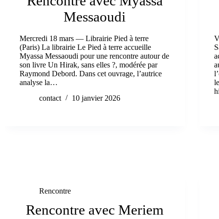
Rencontre avec Myassa
Messaoudi
Mercredi 18 mars — Librairie Pied à terre
V
(Paris) La librairie Le Pied à terre accueille
S
Myassa Messaoudi pour une rencontre autour de
a
son livre Un Hirak, sans elles ?, modérée par
a
Raymond Debord. Dans cet ouvrage, l’autrice
l
analyse la…
l
h
contact
10 janvier 2026
Rencontre
Rencontre avec Meriem