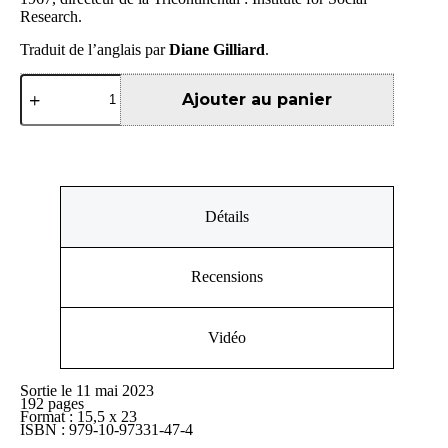
Research.
Traduit de l’anglais par
Diane Gilliard
.
quantité
de
Ajouter au panier
Une
brève
histoire
des
opérations
secrètes
Détails
de
Washington
Recensions
Vidéo
Sortie le 11 mai 2023
192 pages
Format : 15,5 x 23
ISBN : 979-10-97331-47-4