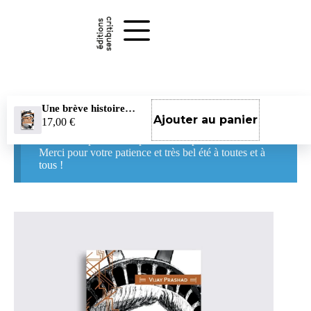
Passer
au
contenu
Une brève histoire des opérations secrètes de Washington
La boutique reste ouverte pendant nos vacances !
Ajouter au panier
17,00
€
Vous pouvez continuer à passer commande sur notre
site. Les expéditions reprendront à partir du 26 août.
Merci pour votre patience et très bel été à toutes et à
tous !