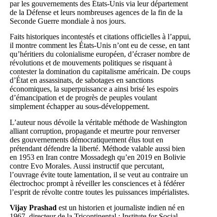
par les gouvernements des États-Unis via leur département
de la Défense et leurs nombreuses agences de la fin de la
Seconde Guerre mondiale à nos jours.
Faits historiques incontestés et citations officielles à l’appui,
il montre comment les États-Unis n’ont eu de cesse, en tant
qu’héritiers du colonialisme européen, d’écraser nombre de
révolutions et de mouvements politiques se risquant à
contester la domination du capitalisme américain. De coups
d’État en assassinats, de sabotages en sanctions
économiques, la superpuissance a ainsi brisé les espoirs
d’émancipation et de progrès de peuples voulant
simplement échapper au sous-développement.
L’auteur nous dévoile la véritable méthode de Washington
alliant corruption, propagande et meurtre pour renverser
des gouvernements démocratiquement élus tout en
prétendant défendre la liberté. Méthode valable aussi bien
en 1953 en Iran contre Mossadegh qu’en 2019 en Bolivie
contre Evo Morales. Aussi instructif que percutant,
l’ouvrage évite toute lamentation, il se veut au contraire un
électrochoc prompt à réveiller les consciences et à fédérer
l’esprit de révolte contre toutes les puissances impérialistes.
Vijay Prashad
est un historien et journaliste indien né en
1967, directeur de la Tricontinental : Institute for Social