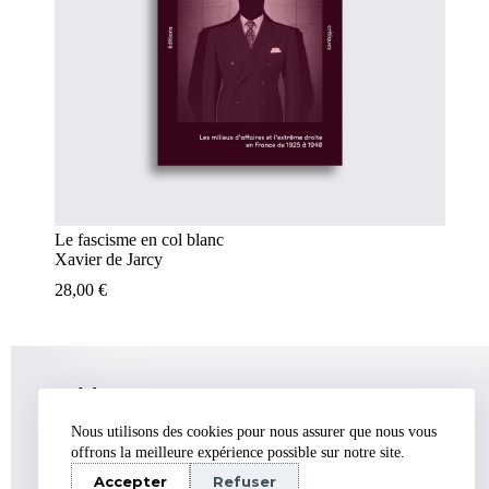
Le fascisme en col blanc
Xavier de Jarcy
28,00
€
Adresse :
14 rue Charles V, Paris, 75004
Nous utilisons des cookies pour nous assurer que nous vous
E-mail :
contact@editionscritiques.fr
offrons la meilleure expérience possible sur notre site.
Accepter
Refuser