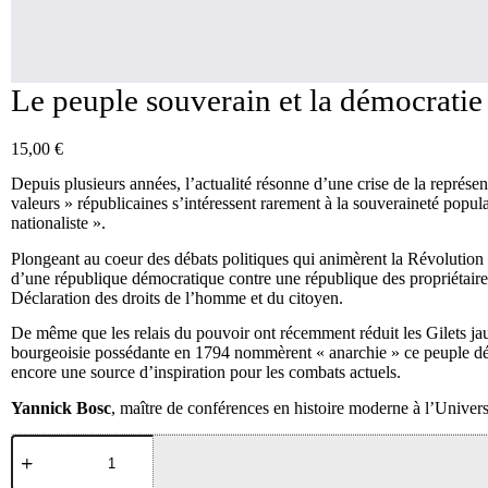
Le peuple souverain et la démocratie
15,00
€
Depuis plusieurs années, l’actualité résonne d’une crise de la représe
valeurs » républicaines s’intéressent rarement à la souveraineté popula
nationaliste ».
Plongeant au coeur des débats politiques qui animèrent la Révolution
d’une république démocratique contre une république des propriétaires.
Déclaration des droits de l’homme et du citoyen.
De même que les relais du pouvoir ont récemment réduit les Gilets ja
bourgeoisie possédante en 1794 nommèrent « anarchie » ce peuple dési
encore une source d’inspiration pour les combats actuels.
Yannick Bosc
, maître de conférences en histoire moderne à l’Univer
quantité
de
Le