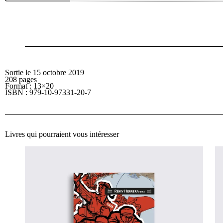
peuple
souverain
et
la
démocratie
Sortie le 15 octobre 2019
208 pages
Format : 13×20
ISBN : 979-10-97331-20-7
Livres qui pourraient vous intéresser