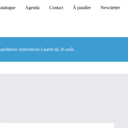
atalogue
Agenda
Contact
À paraître
Newsletter
au panier
éditions reprendront à partir du 26 août.