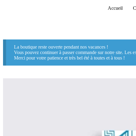
Passer
Accueil
C
au
contenu
Le peuple souverain et la démocratie
quantité
Ajouter 
15,00
€
de
Le
peuple
La boutique reste ouverte pendant nos vacances !
souverain
Vous pouvez continuer à passer commande sur notre site. Les exp
et
Merci pour votre patience et très bel été à toutes et à tous !
la
démocratie