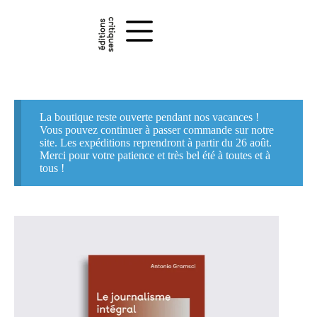
Passer
au
contenu
Le journalisme intégral
Ajouter au panier
12,00
€
La boutique reste ouverte pendant nos vacances !
Vous pouvez continuer à passer commande sur notre
site. Les expéditions reprendront à partir du 26 août.
Merci pour votre patience et très bel été à toutes et à
tous !