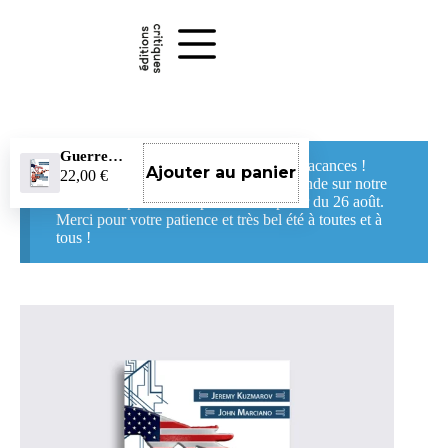
Passer
au
contenu
Guerres froides
La boutique reste ouverte pendant nos vacances !
Ajouter au panier
22,00
€
Vous pouvez continuer à passer commande sur notre
site. Les expéditions reprendront à partir du 26 août.
Merci pour votre patience et très bel été à toutes et à
tous !