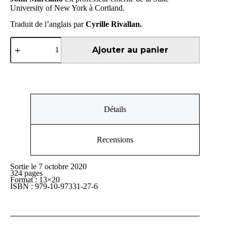
University of New York à Cortland.
Traduit de l’anglais par
Cyrille Rivallan.
quantité
de
Ajouter au panier
Guerres
froides
Détails
Recensions
Sortie le 7 octobre 2020
324 pages
Format : 13×20
ISBN : 979-10-97331-27-6