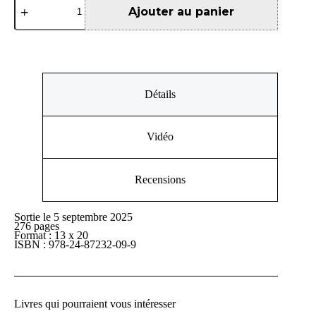
de
Ajouter au panier
Contre-
histoire
de
l'humanitaire
Détails
Vidéo
Recensions
Sortie le 5 septembre 2025
276 pages
Format : 13 x 20
ISBN : 978-24-87232-09-9
Livres qui pourraient vous intéresser